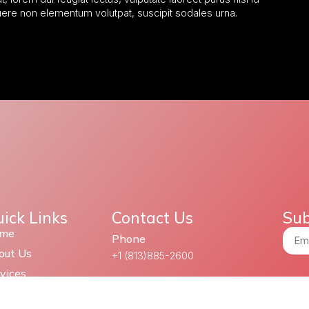
uere non elementum volutpat, suscipit sodales urna.
ick Links
Contact Us
Sub
me
Phone
out Us
+1 (813)885-2600
vices
Email
ntact Us
support@redcelltechnologies.com