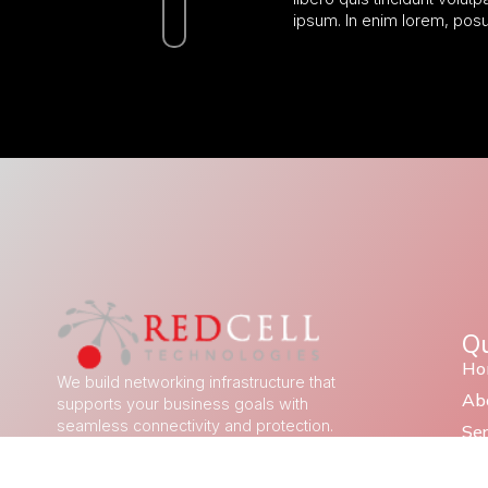
ipsum. In enim lorem, pos
Qu
Ho
We build networking infrastructure that
Ab
supports your business goals with
seamless connectivity and protection.
Ser
Co