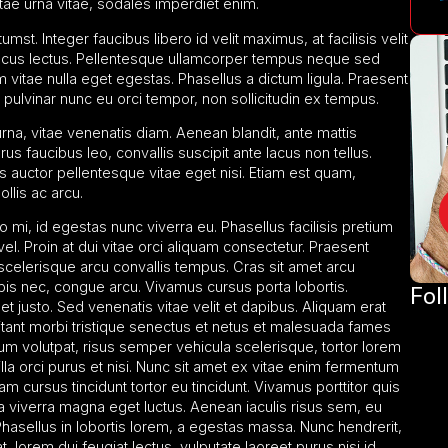
itae urna vitae, sodales imperdiet enim.
umst. Integer faucibus libero id velit maximus, at facilisis velit
ncus lectus. Pellentesque ullamcorper tempus neque sed
vitae nulla eget egestas. Phasellus a dictum ligula. Praesent
r pulvinar nunc eu orci tempor, non sollicitudin ex tempus.
rna, vitae venenatis diam. Aenean blandit, ante mattis
rus faucibus leo, convallis suscipit ante lacus non tellus.
cus auctor pellentesque vitae eget nisi. Etiam est quam,
ollis ac arcu.
 mi, id egestas nunc viverra eu. Phasellus facilisis pretium
m vel. Proin at dui vitae orci aliquam consectetur. Praesent
 scelerisque arcu convallis tempus. Cras sit amet arcu
pis nec, congue arcu. Vivamus cursus porta lobortis.
Fol
et justo. Sed venenatis vitae velit et dapibus. Aliquam erat
itant morbi tristique senectus et netus et malesuada fames
lum volutpat, risus semper vehicula scelerisque, tortor lorem
lla orci purus et nisi. Nunc sit amet ex vitae enim fermentum
am cursus tincidunt tortor eu tincidunt. Vivamus porttitor quis
ia viverra magna eget luctus. Aenean iaculis risus sem, eu
. Phasellus in lobortis lorem, a egestas massa. Nunc hendrerit,
at, lorem dui feugiat lectus, vulputate laoreet purus nisi id