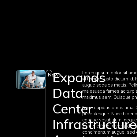
Expands
Lorem ipsum dolor sit amet,
News
id tempor justo dictum id.
augue sodales mattis. Pell
Data
malesuada fames ac turpis 
maximus sem. Quisque pha
Center
Nunc dapibus purus urna. Qu
pellentesque. Nunc bibendu
Infrastructure
congue vestibulum, neque 
sem eleifend, viverra dui a
condimentum augue, sed gra