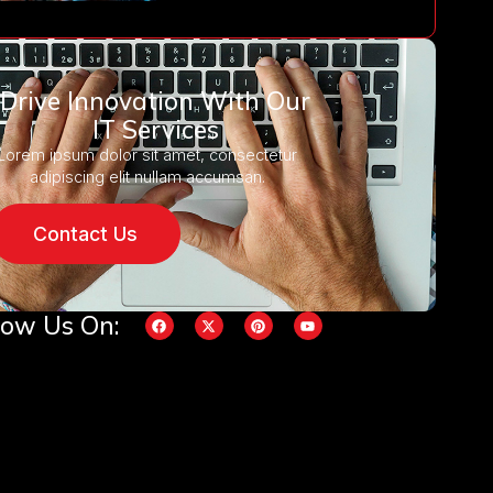
Drive Innovation With Our
IT Services
Lorem ipsum dolor sit amet, consectetur
adipiscing elit nullam accumsan.
Contact Us
low Us On: