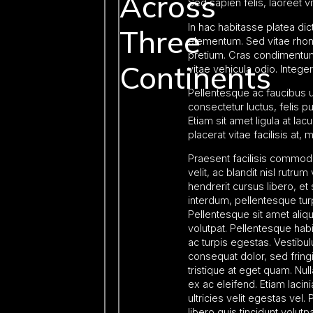
Across
Sed sapien felis, laoreet v
In hac habitasse platea dict
Three
elementum. Sed vitae rho
pretium. Cras condimentum 
Continents
vitae vehicula odio. Intege
Pellentesque ac faucibus u
consectetur luctus, felis pu
Etiam sit amet ligula at la
placerat vitae facilisis at, m
Praesent facilisis commodo
velit, ac blandit nisl rutru
hendrerit cursus libero, et
interdum, pellentesque tur
Pellentesque sit amet aliqu
volutpat. Pellentesque hab
ac turpis egestas. Vestibu
consequat dolor, sed fringi
tristique at eget quam. Null
ex ac eleifend. Etiam lacin
ultricies velit egestas vel
libero quis tincidunt volutp